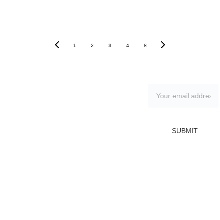
1
2
3
4
8
SUBMIT