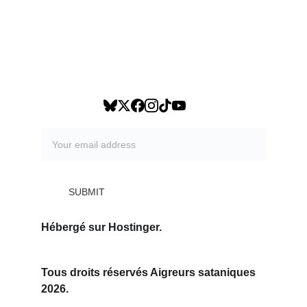
se poser en défenseur du Christ et de gagner 
une légitimité de ce côté-là et de mettre en 
porte-à-faux le reste de l’Église en disant 
qu’ils n’ont pas le courage de réagir. Cela 
déstabilise beaucoup de chrétiens.
Entretien avec Atlantico
SUBMIT
Hébergé sur Hostinger.
Tous droits réservés Aigreurs sata
niques 
2026.
celui des 